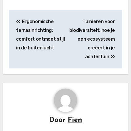
Bericht
Ergonomische
Tuinieren voor
navigatie
terrasinrichting:
biodiversiteit: hoe je
comfort ontmoet stijl
een ecosysteem
in de buitenlucht
creëert in je
achtertuin
Door
Fien