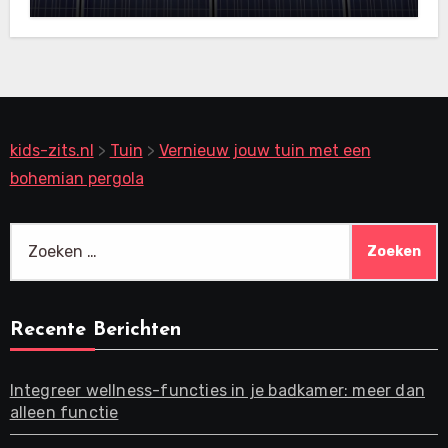
kids-zits.nl
>
Tuin
>
Vernieuw jouw tuin met een
bohemian pergola
Zoeken
naar:
Recente Berichten
Integreer wellness-functies in je badkamer: meer dan
alleen functie