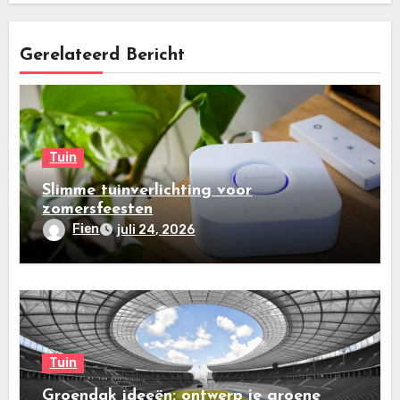
Gerelateerd Bericht
Tuin
Slimme tuinverlichting voor
zomersfeesten
Fien
juli 24, 2026
Tuin
Groendak ideeën: ontwerp je groene