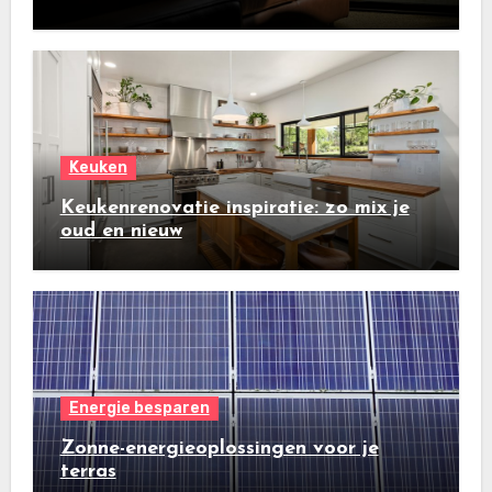
Keuken
Keukenrenovatie inspiratie: zo mix je
oud en nieuw
Energie besparen
Zonne-energieoplossingen voor je
terras