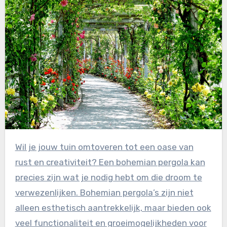
Wil je jouw tuin omtoveren tot een oase van
rust en creativiteit? Een bohemian pergola kan
precies zijn wat je nodig hebt om die droom te
verwezenlijken. Bohemian pergola’s zijn niet
alleen esthetisch aantrekkelijk, maar bieden ook
veel functionaliteit en groeimogelijkheden voor