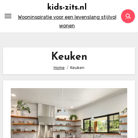
Ga
kids-zits.nl
naar
Wooninspiratie voor een levenslang stijlvol
inhoud
wonen
Keuken
Home
Keuken