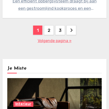
Een efficiënt opbergsysteem draagt bij aan
een gestroomlijnd kookproces en een
prettigere…
Berichten
1
2
3
paginering
Volgende pagina »
Je Miste
Interieur