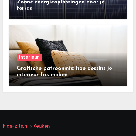
Zonne-energieoplossingen voor je
terras
Interieur
Grafische patroonmix: hoe dessins je
interieur fris maken
kids-zits.nl
>
Keuken