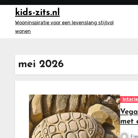
Ga
kids-zits.nl
naar
inhoud
Wooninspiratie voor een levenslang stijlvol
wonen
mei 2026
Interi
Vegan
met e
Fie