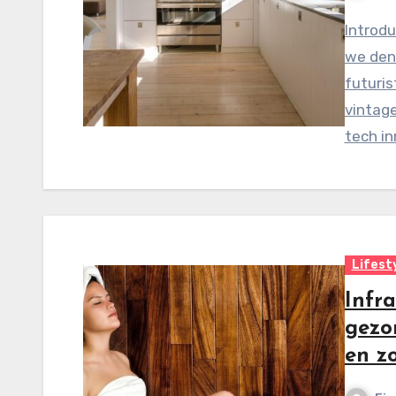
Introdu
we den
futuris
vintag
tech in
Lifest
Infr
gezo
en z