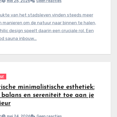
n
mei 26, 2026
Geen reacties
rukte van het stadsleven vinden steeds meer
 manieren om de natuur naar binnen te halen,
hilic design speelt daarin een cruciale rol. Een
ood sauna inbouw…
eur
ische minimalistische esthetiek:
balans en sereniteit toe aan je
ieur
n
mei 24, 2026
Geen reacties