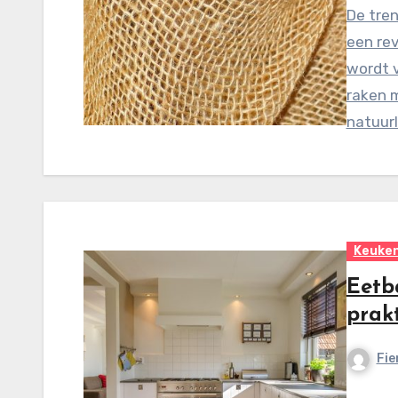
De tren
een rev
wordt v
raken 
natuurl
Keuke
Eetb
prakt
Fie