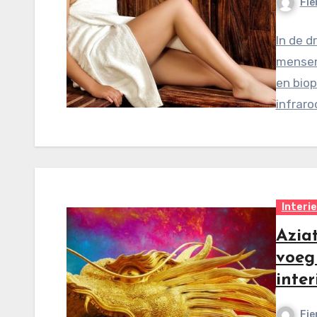
Fie
In de d
mensen
en biop
infrar
Interi
Aziat
voeg 
inter
Fie