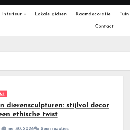
Interieur
Lokale gidsen
Raamdecoratie
Tuin
Contact
eur
 dierensculpturen: stijlvol decor
en ethische twist
n
mei 30, 2026
Geen reacties