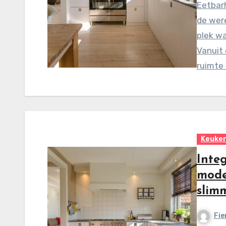
Eetbarh
de wer
plek wa
Vanuit 
ruimte
Keuke
Integ
mode
slim
Fie