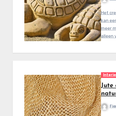
Het cre
kan een
meer me
alleen 
Interi
Jute
natuu
Fie