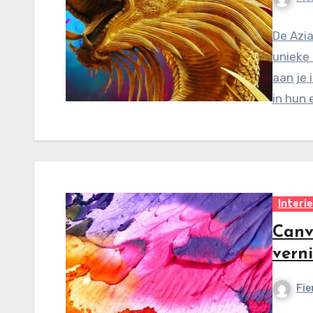
De Azia
unieke 
aan je 
in hun 
Interi
Canva
vern
Fie