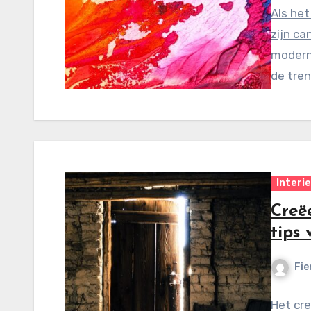
Als he
zijn ca
moderne
de tren
Interi
Creë
tips
Fie
Het cre