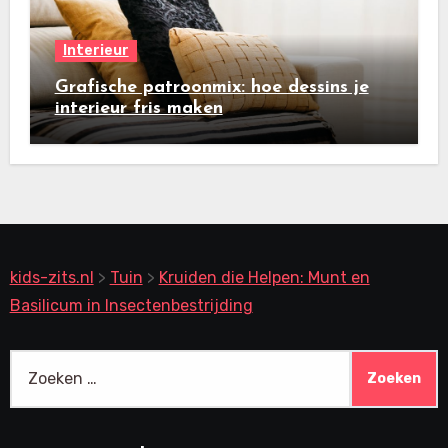
Interieur
Grafische patroonmix: hoe dessins je
interieur fris maken
kids-zits.nl
>
Tuin
>
Kruiden die Helpen: Munt en
Basilicum in Insectenbestrijding
Zoeken
naar: