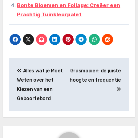
Bonte Bloemen en Foliage: Creëer een
Prachtig Tuinkleurpalet
Bericht
Alles wat je Moet
Grasmaaien: de juiste
navigatie
Weten over het
hoogte en frequentie
Kiezen van een
Geboortebord