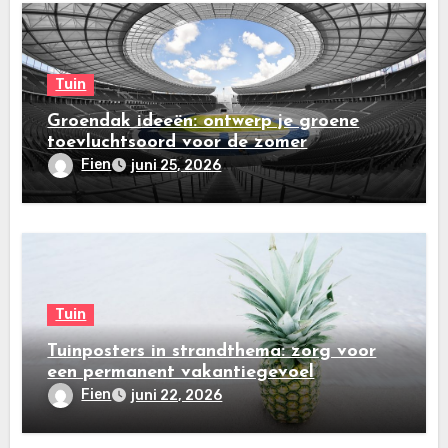
Tuin
Groendak ideeën: ontwerp je groene
toevluchtsoord voor de zomer
Fien
juni 25, 2026
Tuin
Tuinposters in strandthema: zorg voor
een permanent vakantiegevoel
Fien
juni 22, 2026