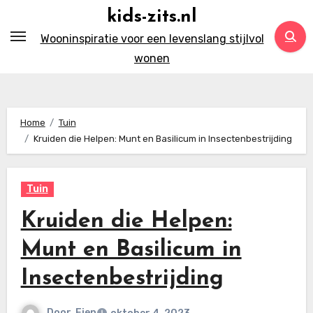
Ga
kids-zits.nl
naar
Wooninspiratie voor een levenslang stijlvol
inhoud
wonen
Home
Tuin
Kruiden die Helpen: Munt en Basilicum in Insectenbestrijding
Tuin
Kruiden die Helpen:
Munt en Basilicum in
Insectenbestrijding
Door
Fien