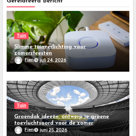
Gerelateerd Bericht
Tuin
Slimme tuinverlichting voor
zomersfeesten
Fien
juli 24, 2026
Tuin
Groendak ideeën: ontwerp je groene
toevluchtsoord voor de zomer
Fien
juni 25, 2026