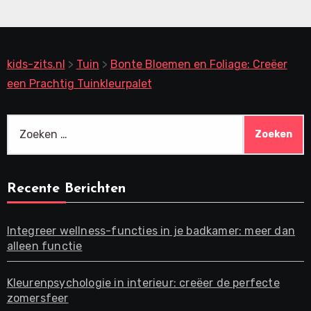
kids-zits.nl
>
Tuin
>
Bonte Bloemen en Foliage: Creëer
een Prachtig Tuinkleurpalet
Zoeken
naar:
Recente Berichten
Integreer wellness-functies in je badkamer: meer dan
alleen functie
Kleurenpsychologie in interieur: creëer de perfecte
zomersfeer