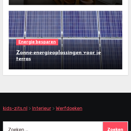
Energie besparen
Zonne-energieoplossingen voor je
terras
kids-zits.nl
>
Interieur
>
Werfdoeken
Zoeken