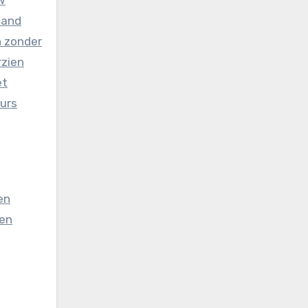
tand
n zonder
rzien
et
urs
en
een