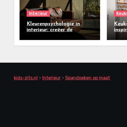
Interieur
Keuk
Kleurenpsychologie in
Keuk
interieur: creëer de
inspi
perfecte zomersfeer
nieu
kids-zits.nl
>
Interieur
>
Spandoeken op maat