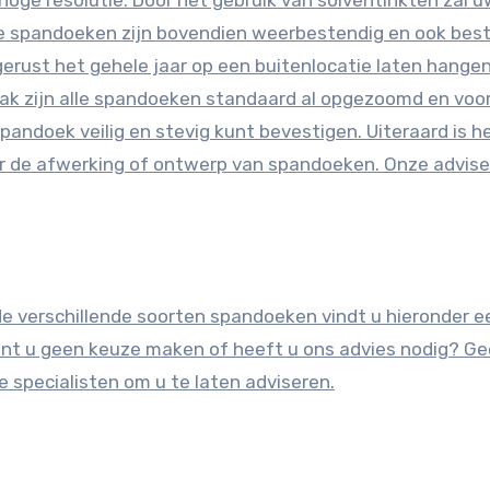
Onze spandoeken zijn bovendien weerbestendig en ook bes
erust het gehele jaar op een buitenlocatie laten hange
ak zijn alle spandoeken standaard al opgezoomd en voo
ndoek veilig en stevig kunt bevestigen. Uiteraard is h
or de afwerking of ontwerp van spandoeken. Onze advise
 verschillende soorten spandoeken vindt u hieronder e
Kunt u geen keuze maken of heeft u ons advies nodig? G
 specialisten om u te laten adviseren.