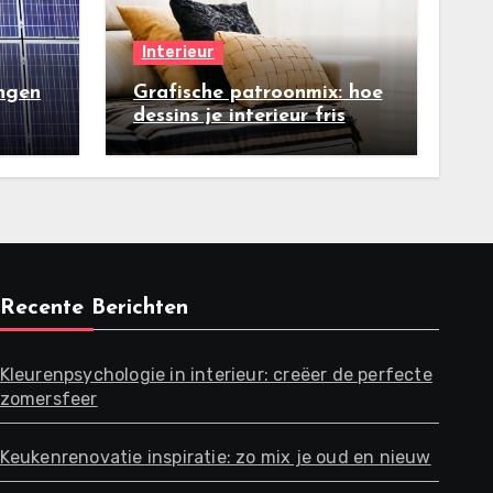
Interieur
ngen
Grafische patroonmix: hoe
dessins je interieur fris
maken
Recente Berichten
Kleurenpsychologie in interieur: creëer de perfecte
zomersfeer
Keukenrenovatie inspiratie: zo mix je oud en nieuw