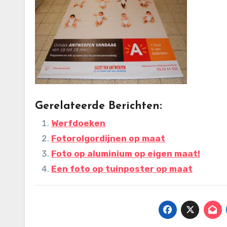
Gerelateerde Berichten:
Werfdoeken
Fotorolgordijnen op maat
Foto op aluminium op eigen maat!
Een foto op tuinposter op maat