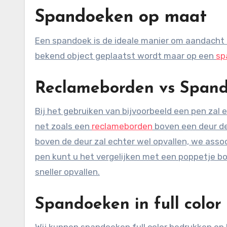
Spandoeken op maat
Een spandoek is de ideale manier om aandacht te trekken. Dit komt doordat uw tekst niet op een bestaand en
bekend object geplaatst wordt maar op een
sp
Reclameborden vs Span
Bij het gebruiken van bijvoorbeeld een pen zal e
net zoals een
reclameborden
boven een deur de
boven de deur zal echter wel opvallen, we asso
pen kunt u het vergelijken met een poppetje b
sneller opvallen.
Spandoeken in full color
Wij kunnen spandoeken full color bedrukken op 