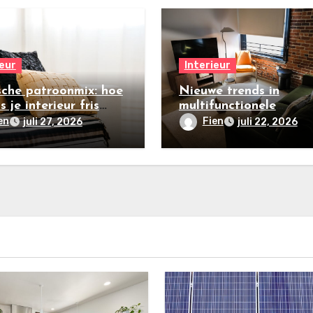
ieur
Interieur
sche patroonmix: hoe
Nieuwe trends in
s je interieur fris
multifunctionele
n
loftinrichtingen in
en
Fien
juli 27, 2026
juli 22, 2026
stedelijke gebieden