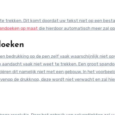
andoeken op maat
die hierdoor automatisch meer zal op
doeken
en bedrukking op de pen zelf vaak waarschijnlijk niet opv
 aandacht vaak niet weet te trekken. Een groot spando
ciëren dit namelijk niet met een gebouw. In het voorbeel
ovenop de drukknop, deze wordt niet verwacht en zal hie
hoge resolutie. Door het gebruik van solventinkten zal u