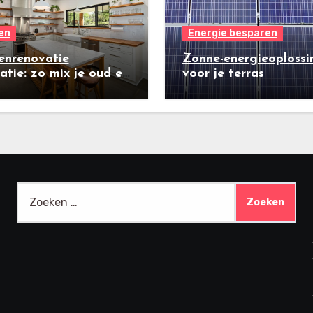
en
Energie besparen
enrenovatie
Zonne-energieoplossi
ratie: zo mix je oud en
voor je terras
w
Zoeken
naar: