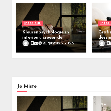
Interieur
Inter
Kleurenpsychologie in
Grafi
interieur: creëer de
dessin
perfecte zomersfeer
make
Fien
Fi
augustus 5, 2026
Je Miste