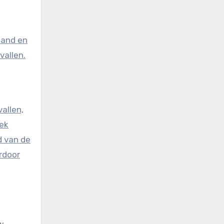
vallen.
allen,
ek
d van de
rdoor
w