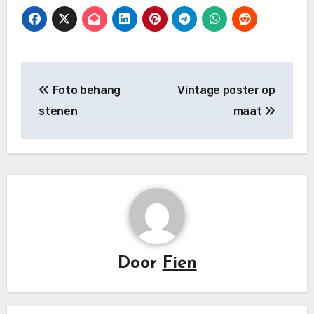
Bericht
Foto behang
Vintage poster op
navigatie
stenen
maat
Door
Fien