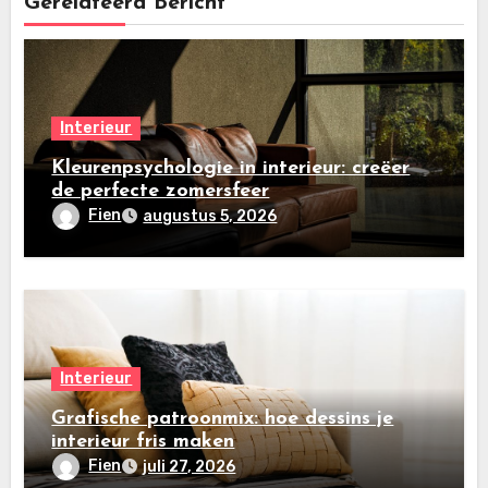
Gerelateerd Bericht
Interieur
Kleurenpsychologie in interieur: creëer
de perfecte zomersfeer
Fien
augustus 5, 2026
Interieur
Grafische patroonmix: hoe dessins je
interieur fris maken
Fien
juli 27, 2026