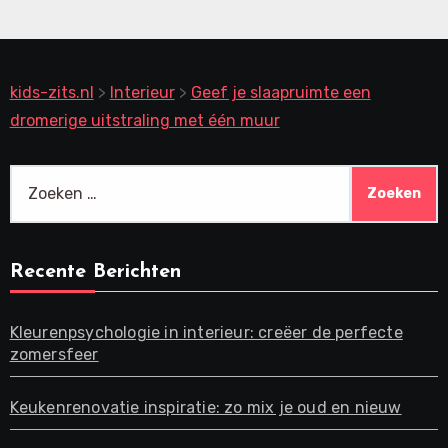
kids-zits.nl
>
Interieur
>
Geef je slaapruimte een
dromerige uitstraling met één muur
Zoeken
naar:
Recente Berichten
Kleurenpsychologie in interieur: creëer de perfecte
zomersfeer
Keukenrenovatie inspiratie: zo mix je oud en nieuw