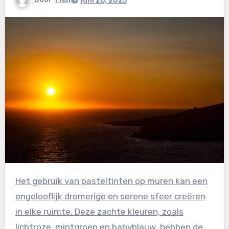
juni 26, 2025
Het gebruik van pasteltinten op muren kan een
ongelooflijk dromerige en serene sfeer creëren
in elke ruimte. Deze zachte kleuren, zoals
lichtroze, mintgroen en babyblauw, hebben de