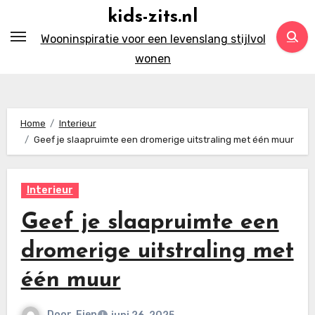
Ga
kids-zits.nl
naar
Wooninspiratie voor een levenslang stijlvol
inhoud
wonen
Home
Interieur
Geef je slaapruimte een dromerige uitstraling met één muur
Interieur
Geef je slaapruimte een
dromerige uitstraling met
één muur
Door
Fien