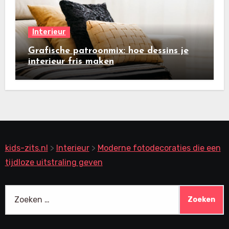
Interieur
Grafische patroonmix: hoe dessins je
interieur fris maken
kids-zits.nl
>
Interieur
>
Moderne fotodecoraties die een
tijdloze uitstraling geven
Zoeken
naar: