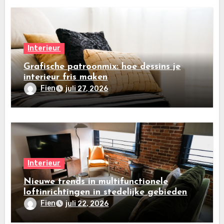
Interieur
Grafische patroonmix: hoe dessins je
interieur fris maken
Fien
juli 27, 2026
Interieur
Nieuwe trends in multifunctionele
loftinrichtingen in stedelijke gebieden
Fien
juli 22, 2026