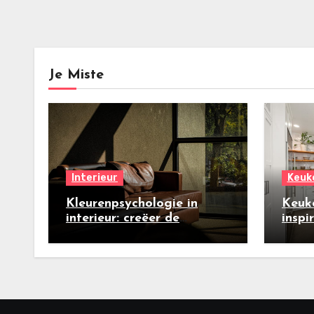
Je Miste
Interieur
Keuk
Kleurenpsychologie in
Keuk
interieur: creëer de
inspi
perfecte zomersfeer
nieu