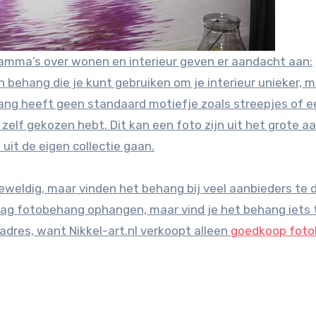
mma’s over wonen en interieur geven er aandacht aan:
 behang die je kunt gebruiken om je interieur unieker, 
hang heeft geen standaard motiefje zoals streepjes of e
 zelf gekozen hebt. Dit kan een foto zijn uit het grote 
uit de eigen collectie gaan.
weldig, maar vinden het behang bij veel aanbieders te 
graag fotobehang ophangen, maar vind je het behang iets 
e adres, want Nikkel-art.nl verkoopt alleen
goedkoop fot