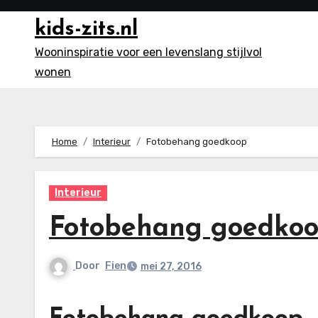
Ga
kids-zits.nl
naar
inhoud
Wooninspiratie voor een levenslang stijlvol
wonen
Home
Interieur
Fotobehang goedkoop
Interieur
Fotobehang goedko
Door
Fien
mei 27, 2016