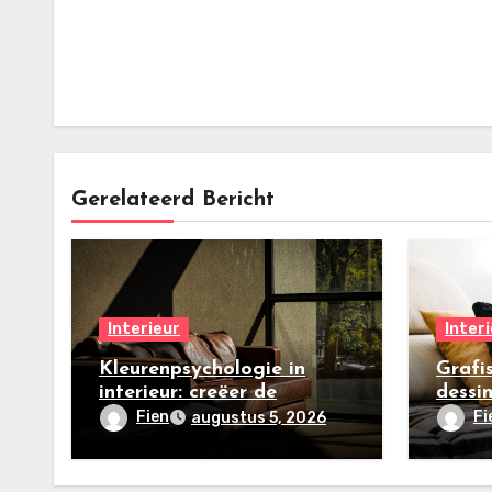
Gerelateerd Bericht
Interieur
Inter
Kleurenpsychologie in
Grafi
interieur: creëer de
dessin
perfecte zomersfeer
make
Fien
Fi
augustus 5, 2026