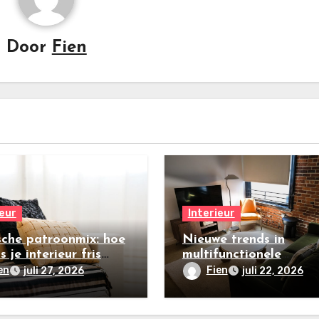
Door
Fien
ieur
Interieur
sche patroonmix: hoe
Nieuwe trends in
s je interieur fris
multifunctionele
n
loftinrichtingen in
en
Fien
juli 27, 2026
juli 22, 2026
stedelijke gebieden