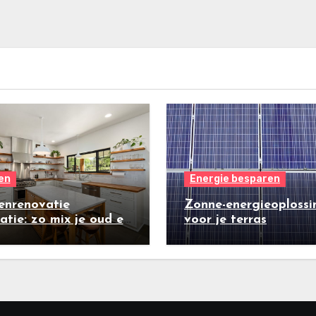
en
Energie besparen
enrenovatie
Zonne-energieoplossi
ratie: zo mix je oud en
voor je terras
w