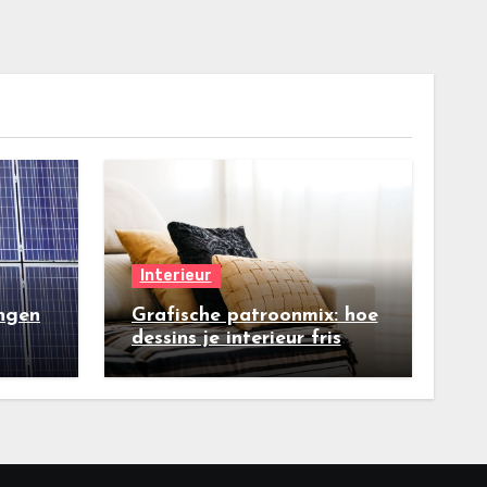
Interieur
ngen
Grafische patroonmix: hoe
dessins je interieur fris
maken