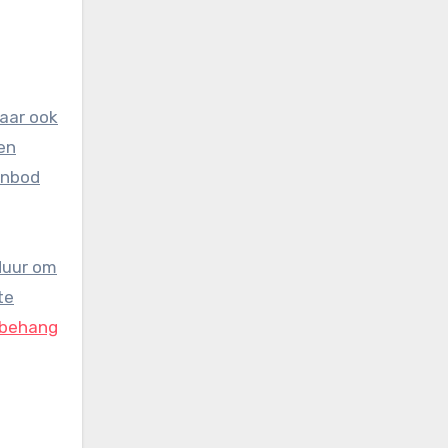
maar ook
en
aanbod
duur om
te
obehang