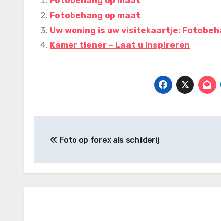
Fotobehang op maat
Fotobehang op maat
Uw woning is uw visitekaartje: Fotobe
Kamer tiener – Laat u inspireren
Bericht
Foto op forex als schilderij
navigatie