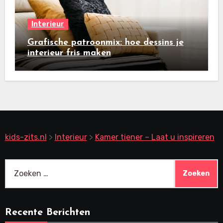
Interieur
Grafische patroonmix: hoe dessins je
interieur fris maken
kids-zits.nl
>
Interieur
>
Kamer tiener – Laat u inspireren
Zoeken
naar:
Recente Berichten