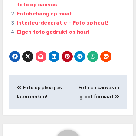
foto op canvas
Fotobehang op maat
Interieurdecoratie – Foto op hout!
Eigen foto gedrukt op hout
Bericht
Foto op plexiglas
Foto op canvas in
navigatie
laten maken!
groot formaat