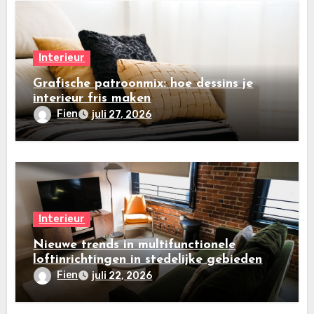
Interieur
Grafische patroonmix: hoe dessins je
interieur fris maken
Fien
juli 27, 2026
Interieur
Nieuwe trends in multifunctionele
loftinrichtingen in stedelijke gebieden
Fien
juli 22, 2026