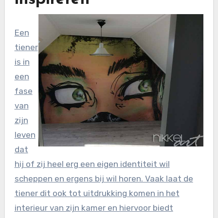
Een
tiener
is in
een
fase
van
zijn
leven
dat
hij of zij heel erg een eigen identiteit wil
scheppen en ergens bij wil horen. Vaak laat de
tiener dit ook tot uitdrukking komen in het
interieur van zijn kamer en hiervoor biedt