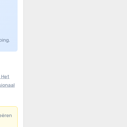
ping.
sionaal
reëren