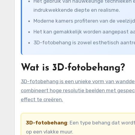
Het gebruik van nauwkeurige technieken 
indrukwekkende diepte en realisme.
Moderne kamers profiteren van de veelzijd
Het kan gemakkelijk worden aangepast aan
3D-fotobehang is zowel esthetisch aantrek
Wat is 3D-fotobehang?
3D-fotobehang is een unieke vorm van wanddecoratie die diepte en dimensie aan een ruimte toevoegt. Het
combineert hoge resolutie beelden met gespec
effect te creëren.
3D-fotobehang
: Een type behang dat wordt
op een vlakke muur.