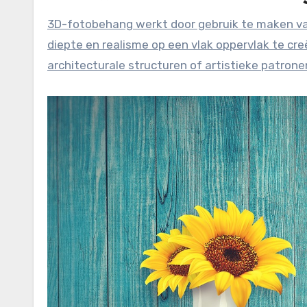
3D-fotobehang werkt door gebruik te maken van optische illusies en gespecialiseerde druktechnieken om
diepte en realisme op een vlak oppervlak te cr
architecturale structuren of artistieke patron