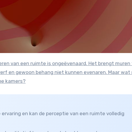
e verf en gewoon behang niet kunnen evenaren. Maar wat
rne kamers?
ervaring en kan de perceptie van een ruimte volledig