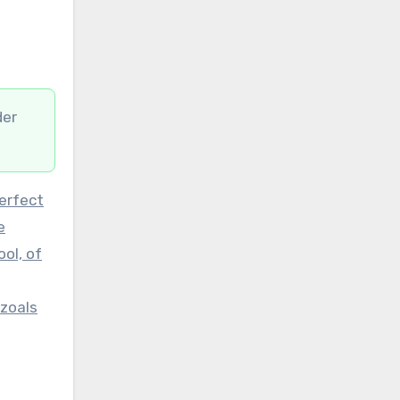
der
erfect
e
ol, of
zoals