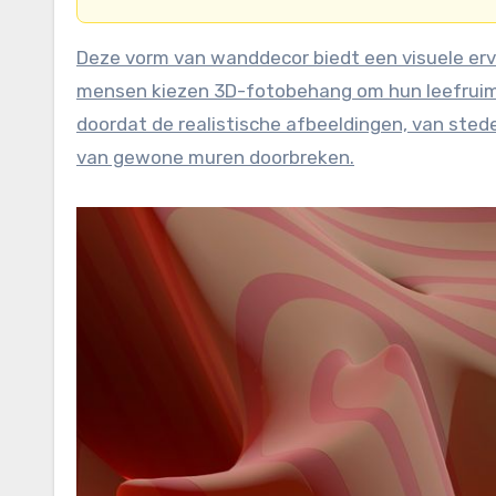
Deze vorm van wanddecor biedt een visuele erva
mensen kiezen 3D-fotobehang om hun leefruimte
doordat de realistische afbeeldingen, van sted
van gewone muren doorbreken.