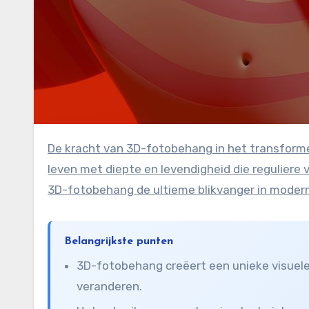
De kracht van 3D-fotobehang in het transformeren van een ruimte is ongeëvenaard. Het brengt muren tot
leven met diepte en levendigheid die regulier
3D-fotobehang de ultieme blikvanger in mode
Belangrijkste punten
3D-fotobehang creëert een unieke visuele 
veranderen.