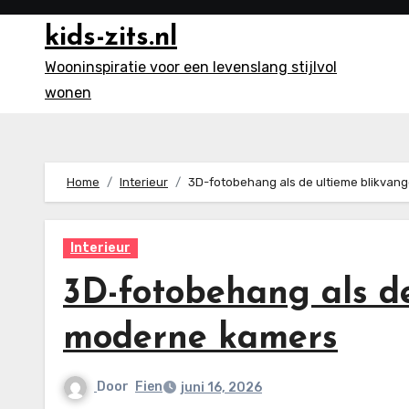
Ga
kids-zits.nl
naar
inhoud
Wooninspiratie voor een levenslang stijlvol
wonen
Home
Interieur
3D-fotobehang als de ultieme blikvan
Interieur
3D-fotobehang als de
moderne kamers
Door
Fien
juni 16, 2026