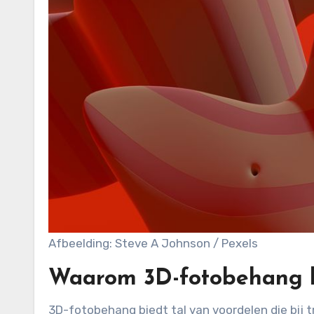
Afbeelding: Steve A Johnson / Pexels
Waarom 3D-fotobehang k
3D-fotobehang biedt tal van voordelen die bij traditionele schilder- of behangmethodes ontbreken. Het