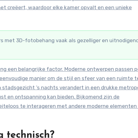
 het creëert, waardoor elke kamer opvalt en een unieke
 met 3D-fotobehang vaak als gezelliger en uitnodigen
ang een belangrijke factor. Moderne ontwerpen passen p
eenvoudige manier om de stijl en sfeer van een ruimte t
 stadsgezicht ’s nachts verandert in een drukke metropo
st en ontspanning kan bieden. Bijkomend zijn de
oeiteloos te interageren met andere moderne elementen 
 technisch?