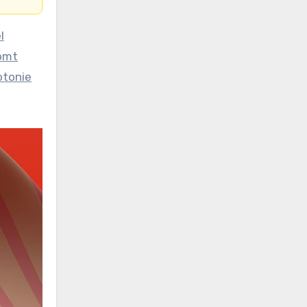
l
komt
otonie