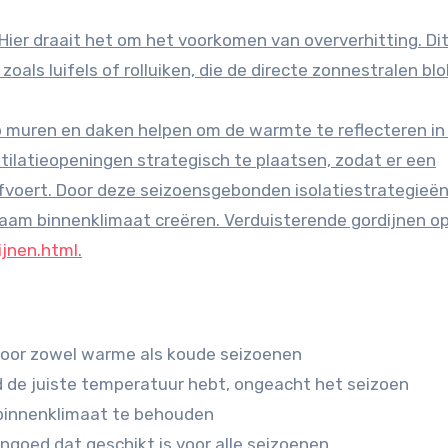
. Hier draait het om het voorkomen van oververhitting. Di
als luifels of rolluiken, die de directe zonnestralen bl
p muren en daken helpen om de warmte te reflecteren in
tilatieopeningen strategisch te plaatsen, zodat er een
afvoert. Door deze seizoensgebonden isolatiestrategieën
aam binnenklimaat creëren. Verduisterende gordijnen o
ijnen.html
.
s voor zowel warme als koude seizoenen
d de juiste temperatuur hebt, ongeacht het seizoen
 binnenklimaat te behouden
ngoed dat geschikt is voor alle seizoenen