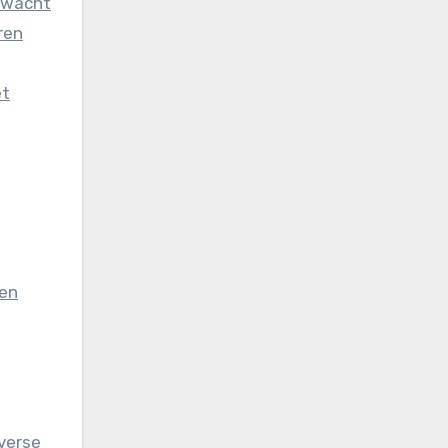
erwacht
ren
et
fen
 verse