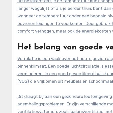
Dit betekent dat je de temperatuur kunt aanpas
langer wegblijft of als je eerder thuis bent d
wanneer de temperatuur onder een bepaald niv
bevroren leidingen te voorkomen. Door gebruik
comfort verhogen, maar ook de energiekosten 
Het belang van goede ven
Ventilatie is een vaak over het hoofd gezien a
binnenklimaat. Een goede luchtcirculatie is e
verminderen. In een goed geventileerd huis kunn
(VOS) die vrijkomen uit meubels en schoonmaa
Dit draagt bij aan een gezondere leefomgeving e
ademhalingsproblemen. Er zijn verschillende ma
ventilatiesystemen, zoals balansventilatie met