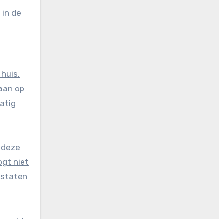
 in de
huis.
aan op
atig
t deze
ogt niet
ostaten