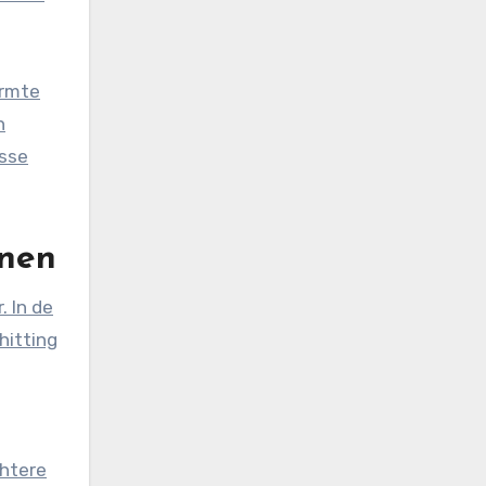
armte
n
isse
enen
. In de
hitting
chtere