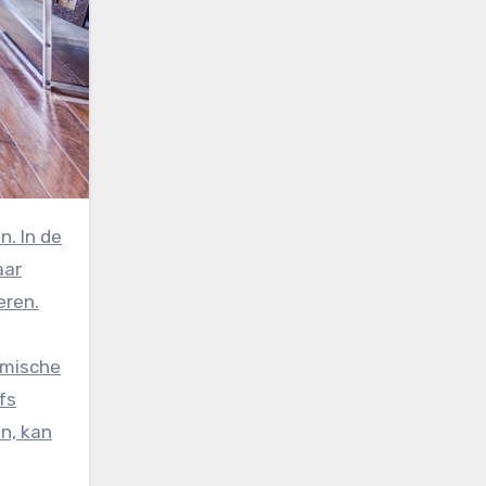
aar
eren.
rmische
fs
n, kan