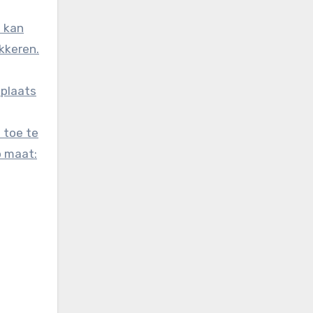
t kan
okkeren.
 plaats
 toe te
p maat: