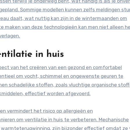
sen terwijl je onderweg bent, wat handig is als je onv
an gepland. Sommige modellen kunnen zelfs meldingen stu
eau daalt, wat nuttig kan zijn in de wintermaanden om
 te maken van deze technologieën kan men niet alleen h
verlagen.
tilatie in huis
spect van het creëren van een gezond en comfortabel
ssentieel om vocht, schimmel en ongewenste geuren te
en schadelijke stoffen, zoals vluchtige organische stof
kmiddelen, effectief worden afgevoerd.
n vermindert het risico op allergieën en
nieren om ventilatie in huis te verbeteren. Mechanische
 warmteterugwinning, zijn bijzonder effectief omdat ze