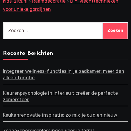
kids-zits.nl
>
Raamdecoratie
>
DIY-vlechttechnieken
voor unieke gordijnen
Zoeken
naar:
Recente Berichten
Integreer wellness-functies in je badkamer: meer dan
alleen functie
Kleurenpsychologie in interieur: creëer de perfecte
zomersfeer
Keukenrenovatie inspiratie: zo mix je oud en nieuw
Zonne-energieoplossingen voor je terras