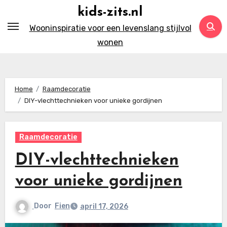
Ga
kids-zits.nl
naar
Wooninspiratie voor een levenslang stijlvol
inhoud
wonen
Home
Raamdecoratie
DIY-vlechttechnieken voor unieke gordijnen
Raamdecoratie
DIY-vlechttechnieken
voor unieke gordijnen
Door
Fien
april 17, 2026