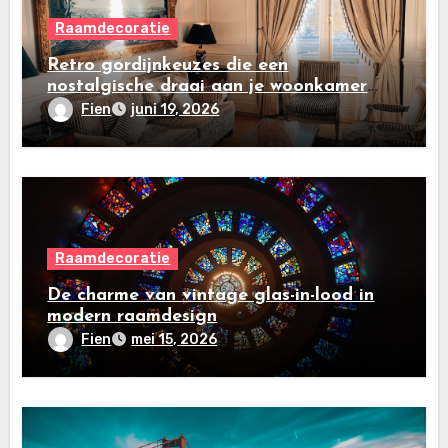
Raamdecoratie
Retro gordijnkeuzes die een
nostalgische draai aan je woonkamer
geven
Fien
juni 19, 2026
Raamdecoratie
De charme van vintage glas-in-lood in
modern raamdesign
Fien
mei 15, 2026