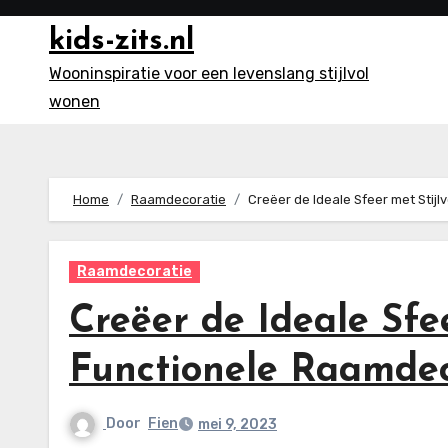
Ga
kids-zits.nl
naar
inhoud
Wooninspiratie voor een levenslang stijlvol
wonen
Home
Raamdecoratie
Creëer de Ideale Sfeer met Stij
Raamdecoratie
Creëer de Ideale Sfee
Functionele Raamdec
Door
Fien
mei 9, 2023