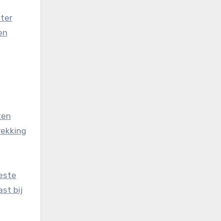
eter
en
ten
rekking
este
st bij