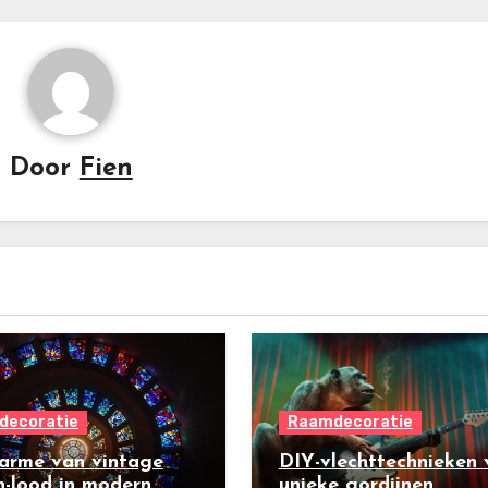
Door
Fien
decoratie
Raamdecoratie
arme van vintage
DIY-vlechttechnieken 
in-lood in modern
unieke gordijnen