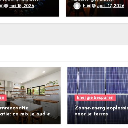
esign
en
Fien
mei 15, 2026
april 17, 2026
en
Energie besparen
enrenovatie
Zonne-energieoplossi
ratie: zo mix je oud en
voor je terras
w