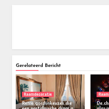
Gerelateerd Bericht
Raamdecoratie
Raam
Retro gordijnkeuzes die
De ch
een nostalgische draai aan
glas-