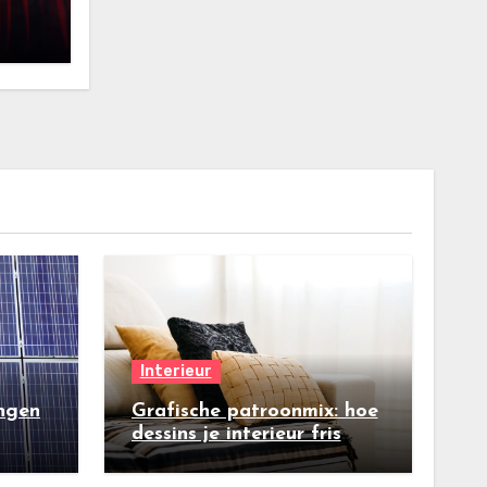
Interieur
ngen
Grafische patroonmix: hoe
dessins je interieur fris
maken