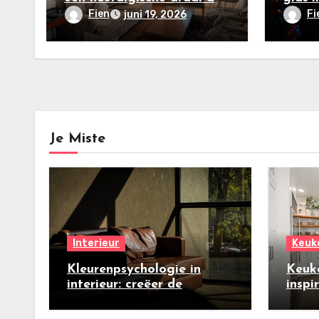
je woonkamer geven
raamd
Fien
Fi
juni 19, 2026
Je Miste
Interieur
Keuk
Kleurenpsychologie in
Keuk
interieur: creëer de
inspi
perfecte zomersfeer
nieu