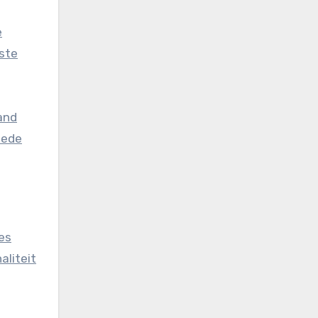
e
iste
and
oede
ies
aliteit