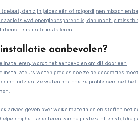
l toelaat, dan zijn jaloezieën of rolgordijnen misschien b
t naar iets wat energiebesparend is, dan moet je misschi
tiematerialen te installeren.
installatie aanbevolen?
e installeren, wordt het aanbevolen om dit door een
ele installateurs weten precies hoe ze de decoraties moe
er mooi uitzien. Ze weten ook hoe ze problemen met bet
men.
ook advies geven over welke materialen en stoffen het b
lpen bij het selecteren van de juiste stof en stijl die pa