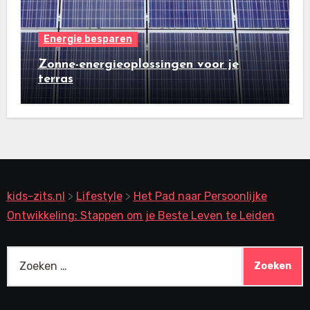
Energie besparen
Zonne-energieoplossingen voor je
terras
kids-zits.nl
>
Lifestyle
>
Het Pad naar Persoonlijke
Ontwikkeling: Stappen om je Beste Leven te Leiden
Zoeken
naar: