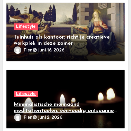
Lifestyle
Tuinhuis als kantoor: richt je creatieve
werkplek in deze zomer
Fien
juni 16, 2026
Lifestyle
Minimalistische meimaand
meditatierituelen: eenvoudig ontspannen
in een drukke wereld
Fien
juni 2, 2026