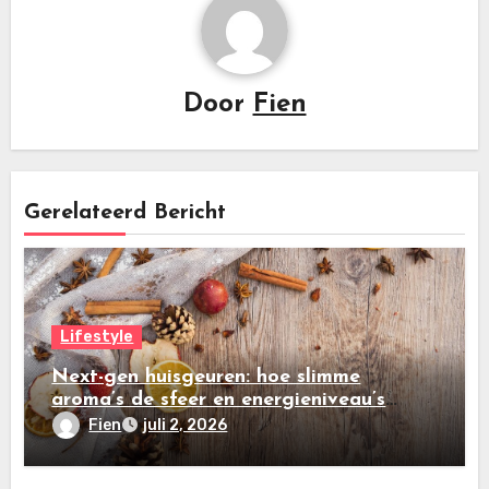
Door
Fien
Gerelateerd Bericht
Lifestyle
Next-gen huisgeuren: hoe slimme
aroma’s de sfeer en energieniveau’s
beïnvloeden
Fien
juli 2, 2026