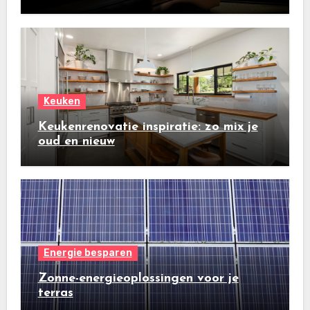
Keuken
Keukenrenovatie inspiratie: zo mix je
oud en nieuw
Energie besparen
Zonne-energieoplossingen voor je
terras