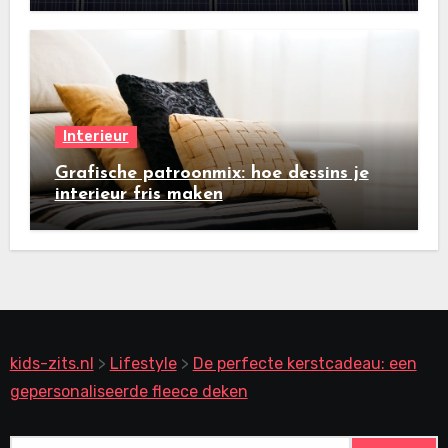
Interieur
Grafische patroonmix: hoe dessins je
interieur fris maken
kids-zits.nl
>
Lifestyle
>
De perfecte kerstcadeau: een
gepersonaliseerde fleece deken