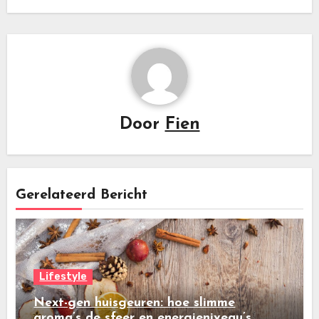
Door
Fien
Gerelateerd Bericht
Lifestyle
Next-gen huisgeuren: hoe slimme
aroma’s de sfeer en energieniveau’s