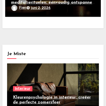
meditatierituelen: eenvoudig ontspannen
in een drukke wereld
Fien
juni 2, 2026
Je Miste
Interieur
Kleurenpsychologie in interieur: creëer
de perfecte zomersfeer