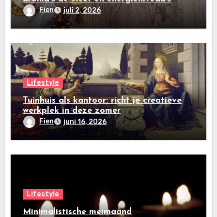
beïnvloeden
Fien
juli 2, 2026
Lifestyle
Tuinhuis als kantoor: richt je creatieve
werkplek in deze zomer
Fien
juni 16, 2026
Lifestyle
Minimalistische meimaand