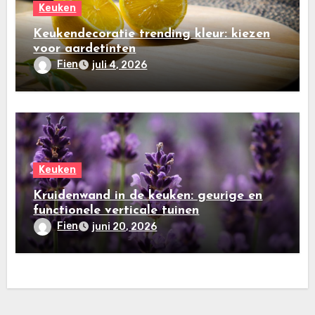
Keuken
Keukendecoratie trending kleur: kiezen
voor aardetinten
Fien
juli 4, 2026
Keuken
Kruidenwand in de keuken: geurige en
functionele verticale tuinen
Fien
juni 20, 2026