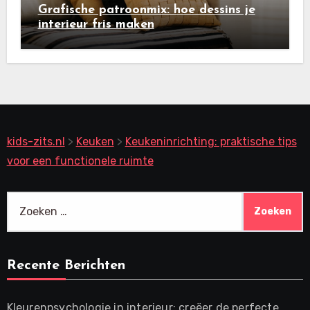
Grafische patroonmix: hoe dessins je
interieur fris maken
kids-zits.nl
>
Keuken
>
Keukeninrichting: praktische tips
voor een functionele ruimte
Zoeken
naar:
Recente Berichten
Kleurenpsychologie in interieur: creëer de perfecte