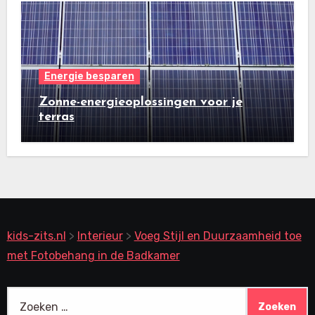
Energie besparen
Zonne-energieoplossingen voor je
terras
kids-zits.nl
>
Interieur
>
Voeg Stijl en Duurzaamheid toe
met Fotobehang in de Badkamer
Zoeken