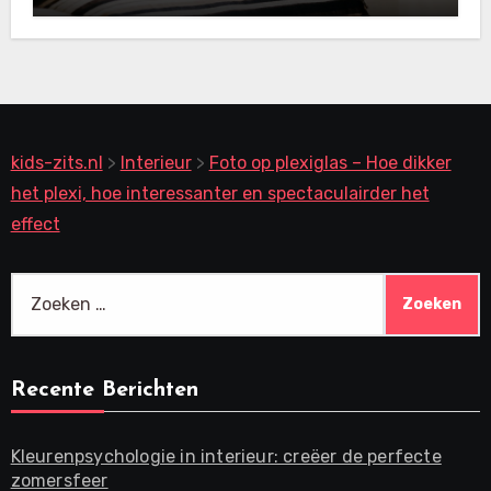
kids-zits.nl
>
Interieur
>
Foto op plexiglas – Hoe dikker
het plexi, hoe interessanter en spectaculairder het
effect
Zoeken
naar:
Recente Berichten
Kleurenpsychologie in interieur: creëer de perfecte
zomersfeer