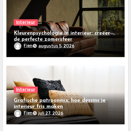
Interieur
Kleurenpsychologie in interieur: creëer
de perfecte zomersfeer
Fien
augustus 5, 2026
Interieur
Grafische patroonmix: hoe dessins je
interieur fris maken
Fien
juli 27, 2026