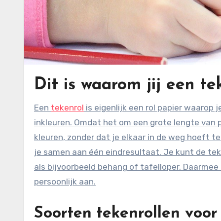
Dit is waarom jij een te
Een
tekenrol
is eigenlijk een rol papier waarop 
inkleuren. Omdat het om een grote lengte van 
kleuren, zonder dat je elkaar in de weg hoeft t
je samen aan één eindresultaat. Je kunt de teke
als bijvoorbeeld behang of tafelloper. Daarmee 
persoonlijk aan.
Soorten tekenrollen voor 