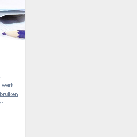
k
n werk
ebruiken
er