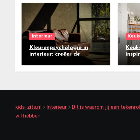
Interieur
Keuk
Kleurenpsychologie in
Keuk
interieur: creëer de
inspi
perfecte zomersfeer
nieu
kids-zits.nl
>
Interieur
>
Dit is waarom jij een tekenrol
wil hebben