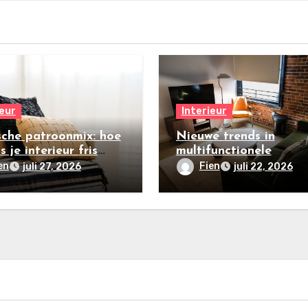
ieur
Interieur
sche patroonmix: hoe
Nieuwe trends in
s je interieur fris
multifunctionele
n
loftinrichtingen in
en
Fien
juli 27, 2026
juli 22, 2026
stedelijke gebieden