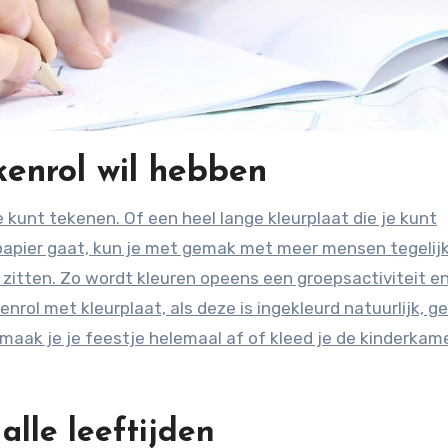
kenrol wil hebben
je kunt tekenen. Of een heel lange kleurplaat die je kunt
papier gaat, kun je met gemak met meer mensen tegelij
e zitten. Zo wordt kleuren opeens een groepsactiviteit e
nrol met kleurplaat, als deze is ingekleurd natuurlijk, g
maak je je feestje helemaal af of kleed je de kinderkam
alle leeftijden