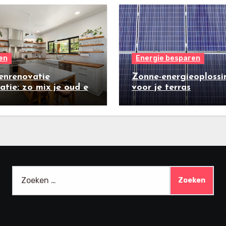
en
Energie besparen
enrenovatie
Zonne-energieoplossi
ratie: zo mix je oud en
voor je terras
w
Zoeken
naar: