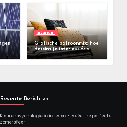
Interieur
ngen
Grafische patroonmix: hoe
dessins je interieur fris
maken
Recente Berichten
Kleurenpsychologie in interieur: creëer de perfecte
zomersfeer