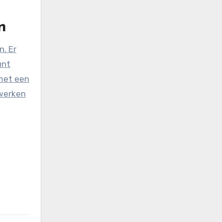
n
n. Er
unt
 met een
erken