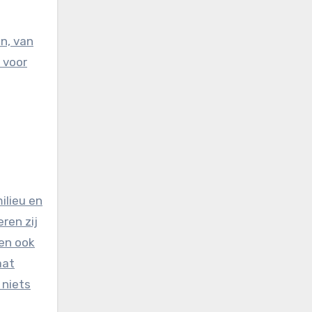
n, van
s voor
ilieu en
ren zij
 en ook
aat
 niets