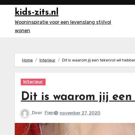
Ga
kids-zits.nl
naar
inhoud
Wooninspiratie voor een levenslang stijlvol
wonen
Home
Interieur
Dit is waarom jij een tekenrol wil hebbe
Interieur
Dit is waarom jij een
Door
Fien
november 27, 2020