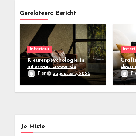
Gerelateerd Bericht
Interieur
Inter
Kleurenpsychologie in
Grafi
interieur: creëer de
dessin
perfecte zomersfeer
make
Fien
Fi
augustus 5, 2026
Je Miste