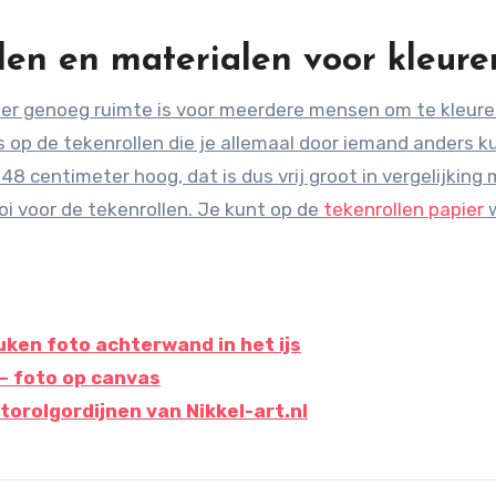
len en materialen voor kleure
t er genoeg ruimte is voor meerdere mensen om te kleure
s op de tekenrollen die je allemaal door iemand anders k
 48 centimeter hoog, dat is dus vrij groot in vergelijking
ooi voor de tekenrollen. Je kunt op de
tekenrollen papier
w
ken foto achterwand in het ijs
– foto op canvas
torolgordijnen van Nikkel-art.nl