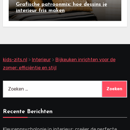
Grafische patroonmix: hoe dessins je
interieur fris maken
kids-zits.nl
>
Interieur
>
Bijkeuken inrichten voor de
zomer: efficiëntie en stijl
Zoeken
naar:
Recente Berichten
Kleurenpsychologie in interieur: creëer de perfecte