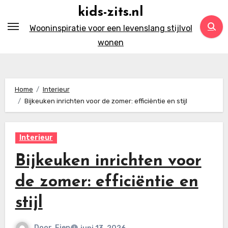
Ga
kids-zits.nl
naar
Wooninspiratie voor een levenslang stijlvol
inhoud
wonen
Home
Interieur
Bijkeuken inrichten voor de zomer: efficiëntie en stijl
Interieur
Bijkeuken inrichten voor
de zomer: efficiëntie en
stijl
Door
Fien