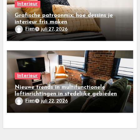
Interieur
Grafische patroonmix: hoe dessins je
interieur fris maken
Fien
juli 27, 2026
Interieur
Nieuwe trends in multifunctionele
loftinrichtingen in stedelijke gebieden
Fien
juli 22, 2026