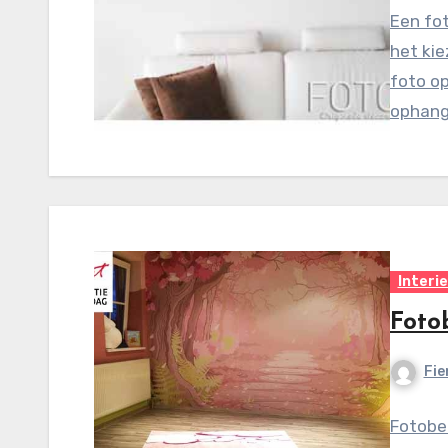
Een fo
het ki
foto op
ophang
Interi
Foto
Fie
Fotobeh