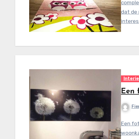
complee
dat de 
interes
Interi
Een f
Fie
Een fot
woonka