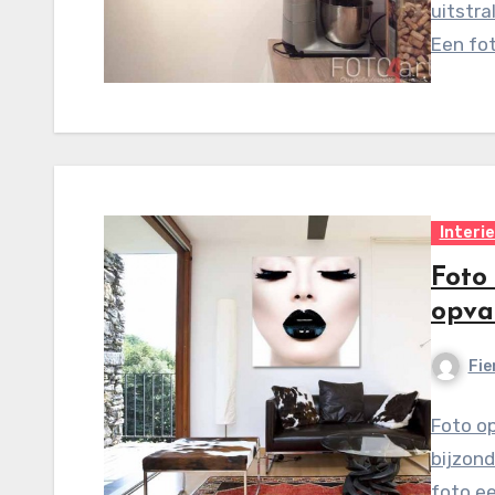
uitstra
Een fo
Interi
Foto 
opva
Fie
Foto op
bijzond
foto ee