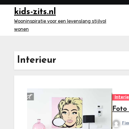
Ga
kids-zits.nl
naar
inhoud
Wooninspiratie voor een levenslang stijlvol
wonen
Interieur
Interi
Foto
Fie