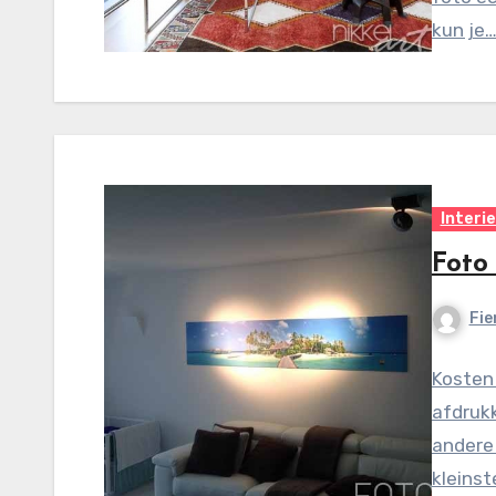
kun je
Interi
Foto
Fie
Kosten 
afdruk
andere
kleins