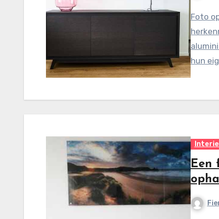
Foto o
herken
alumin
hun ei
Interi
Een f
opha
Fie