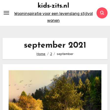
Ga
kids-zits.nl
naar
Wooninspiratie voor een levenslang stijlvol
inhoud
wonen
september 2021
Home
J
september