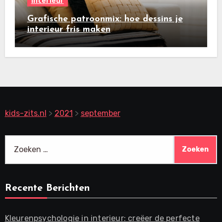
Interieur
Grafische patroonmix: hoe dessins je
interieur fris maken
kids-zits.nl
>
2021
>
september
Zoeken
naar:
Recente Berichten
Kleurenpsychologie in interieur: creëer de perfecte